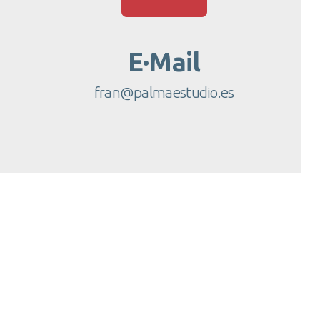
E·Mail
fran@palmaestudio.es