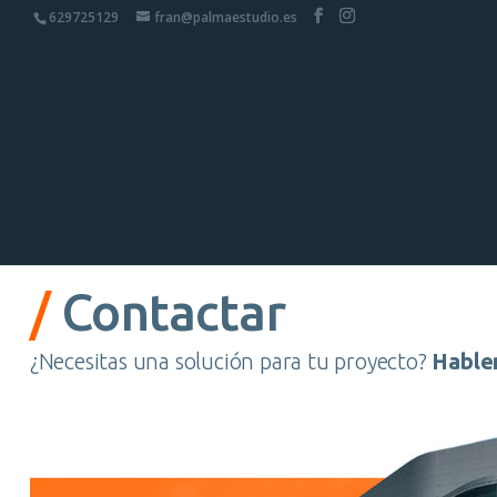
629725129
fran@palmaestudio.es
/
Contactar
¿Necesitas una solución para tu proyecto?
Habl