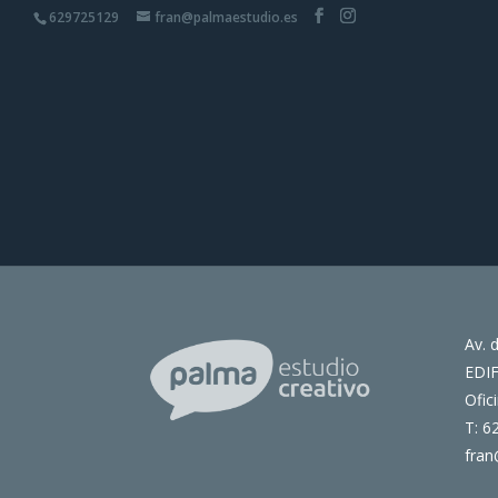
629725129
fran@palmaestudio.es
Av. 
EDI
Ofic
T: 6
fran