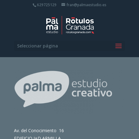
629725129
fran@palmaestudio.es
Seleccionar página
Av. del Conocimiento 16
EDIFICIO I+D ARMILLA