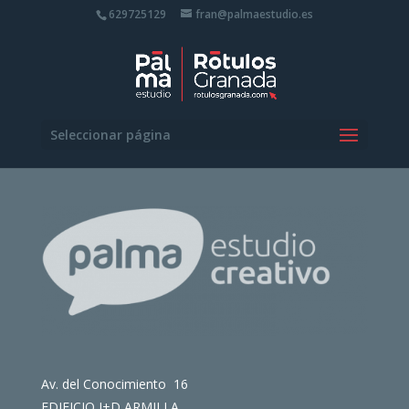
629725129
fran@palmaestudio.es
Seleccionar página
Av. del Conocimiento 16
EDIFICIO I+D ARMILLA