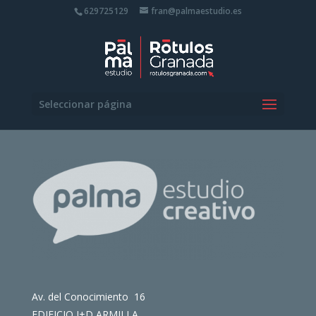
629725129
fran@palmaestudio.es
Seleccionar página
Av. del Conocimiento 16
EDIFICIO I+D ARMILLA