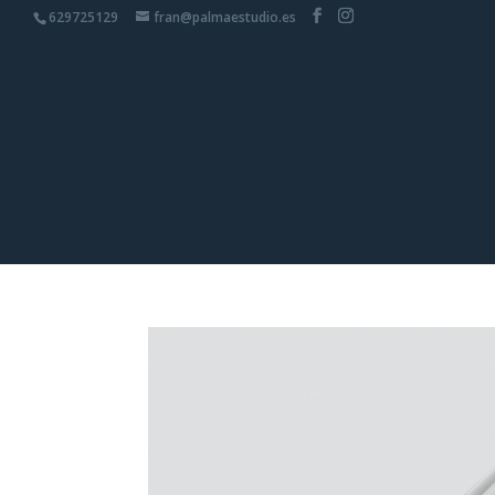
629725129
fran@palmaestudio.es