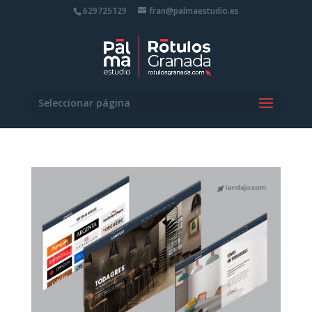
629725129
fran@palmaestudio.es
Seleccionar página