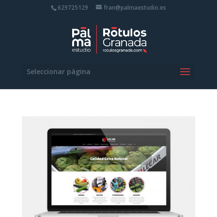
629725129
fran@palmaestudio.es
Seleccionar página