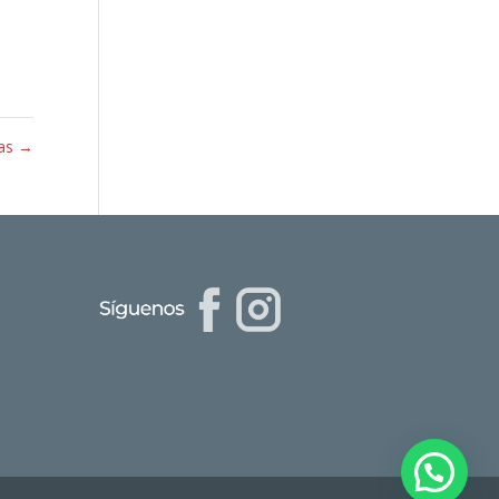
tas
→