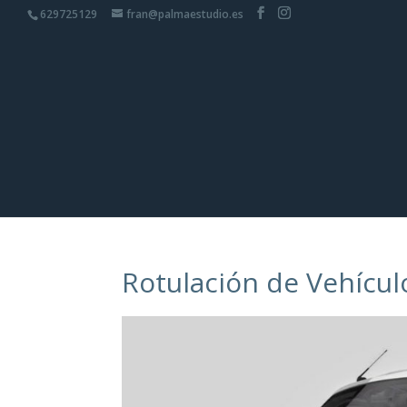
629725129
fran@palmaestudio.es
Rotulación de Vehícu